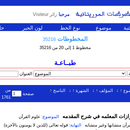
مرحبا
Visiteur زائر
بة
موضوع
نوع الخط
لون الحبر
حا
المخطوطات
35216
مخطوط
1
إلى
20
من
35216
طبــاعـة
العنوان
من
وع
↑
↓
المؤلف
↑
↓
الشهرة
↑
↓
الناسخ
↑
صفحة
1761
طرازات المعلمه في شرح المقدمه
الموضوع:
علوم القرآن
قرآن متشابها وغير متشابه
النهاية:
قوله تعالى (للذين لا يومنون بالآخرة)