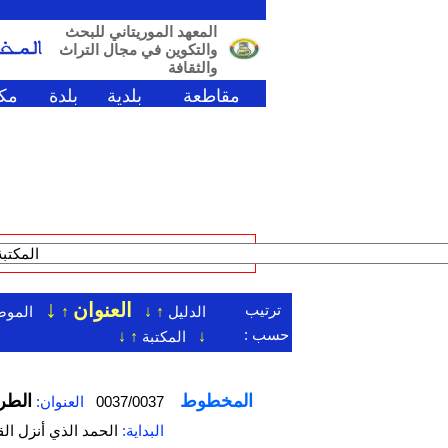
المعهد الموريتاني للبحث
والتكوين في مجال التراث
والثقافة
مقاطعة
بلدية
بلدة
مكت
↓
العنوان
ترتيب
الدليل
↑
↓
↑
الموض
حسب :
↓
المكتبة
↑
↓
المخطوط
‌‌‌ال
0037/0037
العنوان:
البداية:
الحمد الذي أنزل ال