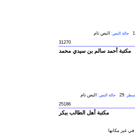
1
النص تام
حالة النص:
31270
مكتبة أحمد سالم بن سيدي محمد
29
النص تام
أسطر:
حالة النص:
25186
مكتبة أهل الطالب ببكر
في غير مكانها