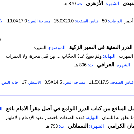
ديدي
الأزهري
الشهرة:
ت:
870 هـ
أحمر
50
15.0X20.0
13.0X17.0
الورقات:
قياس الصفحة:
مساحة النص:
ال
م
 الدرر السنية في السير الزكية
الموضوع:
السيرة
ه المهرب
النهاية:
ولمْ يَصِحَّ عَدَدُ الحَجَّاتِ … مِن ‌قَبلِ ‌هجرة، ولا العمرات
العراقي
الشهرة:
ت:
806 هـ
17
9.5X14.5
11.5X17.5
قياس الصفحة:
مساحة النص:
الأسطر:
حالة النص:
يل المنافع من كتاب الدرر اللوامع في أصل مقرأ الامام نافع
ال
ما نطق به اللسان
النهاية:
فهذه الصفات باختصار تفيد الإدغام والإظهار
ان الكرامي
السملالي
الشهرة:
ت:
793 هـ