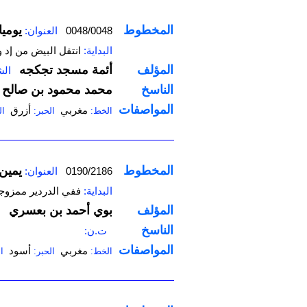
المخطوط
يومي
0048/0048
العنوان:
البداية:
انتقل البيض من إد
المؤلف
أئمة مسجد تجكجه
الش
الناسخ
محمد محمود بن صالح
المواصفات
مغربي
أزرق
الخط:
الحبر:
ال
المخطوط
يمين 
0190/2186
العنوان:
البداية:
ففي الدردير ممزوجا
المؤلف
بوي أحمد بن بعسري
ا
الناسخ
ت.ن:
المواصفات
مغربي
أسود
الخط:
الحبر:
ا