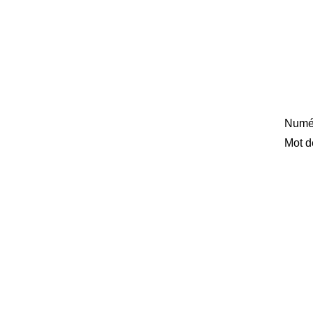
Numér
Mot d