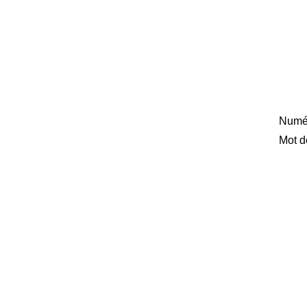
Numér
Mot d