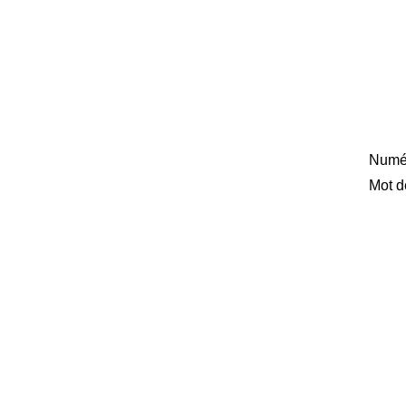
Numér
Mot d